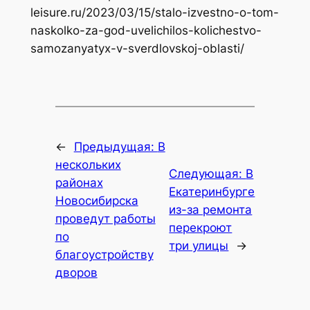
leisure.ru/2023/03/15/stalo-izvestno-o-tom-
naskolko-za-god-uvelichilos-kolichestvo-
samozanyatyx-v-sverdlovskoj-oblasti/
←
Предыдущая:
В
нескольких
Следующая:
В
районах
Екатеринбурге
Новосибирска
из-за ремонта
проведут работы
перекроют
по
три улицы
→
благоустройству
дворов