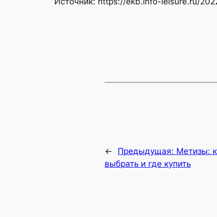
Источник: https://ekb.info-leisure.ru/20
←
Предыдущая:
Метизы: 
выбрать и где купить