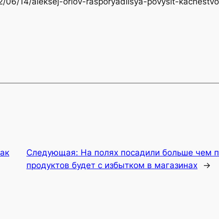
22/06/14/aleksej-orlov-rasporyadilsya-povysit-kachestv
как
Следующая:
На полях посадили больше чем 
продуктов будет с избытком в магазинах
→