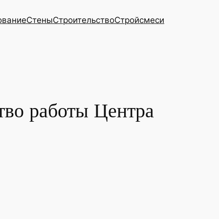
ование
Стены
Строительство
Стройсмеси
тво работы Центра