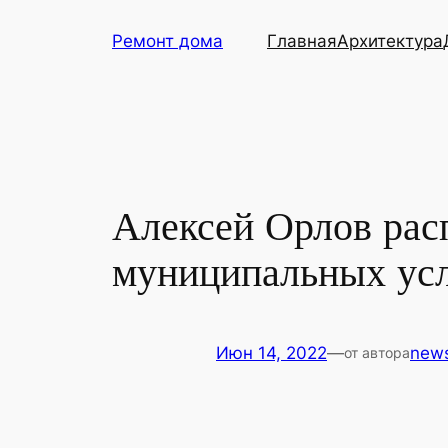
Перейти
Ремонт дома
Главная
Архитектура
к
содержимому
Алексей Орлов рас
муниципальных ус
Июн 14, 2022
—
new
от автора