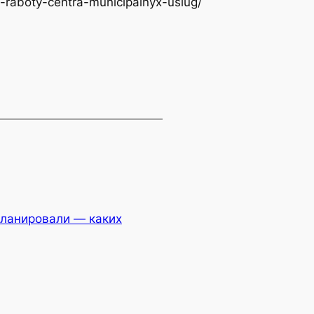
o-raboty-centra-municipalnyx-uslug/
планировали — каких