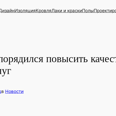
Дизайн
Изоляция
Кровля
Лаки и краски
Полы
Проектир
порядился повысить качес
луг
s
в
Новости