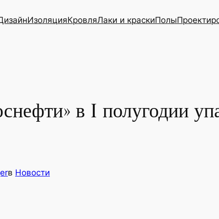
Дизайн
Изоляция
Кровля
Лаки и краски
Полы
Проектир
снефти» в I полугодии уп
er
в
Новости