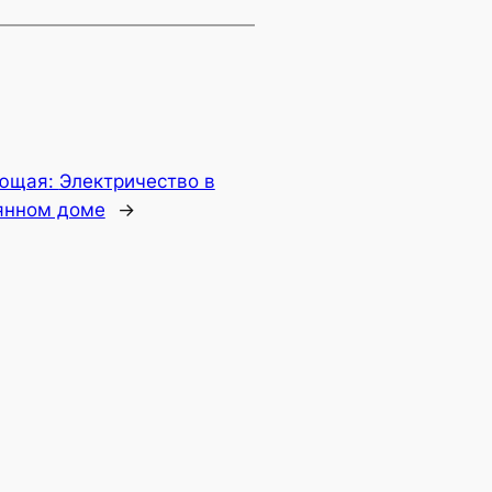
ющая:
Электричество в
янном доме
→