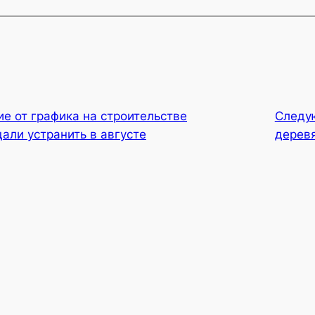
е от графика на строительстве
Следу
али устранить в августе
дерев