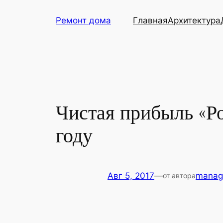
Перейти
Ремонт дома
Главная
Архитектура
к
содержимому
Чистая прибыль «Ро
году
Авг 5, 2017
—
manag
от автора