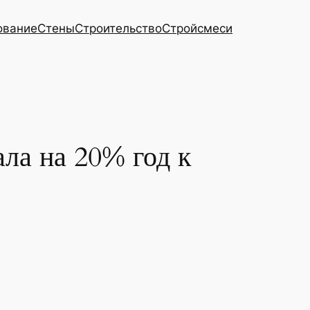
ование
Стены
Строительство
Стройсмеси
ала на 20% год к