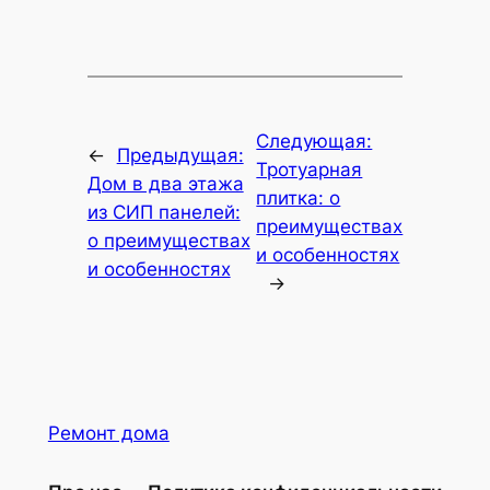
Следующая:
←
Предыдущая:
Тротуарная
Дом в два этажа
плитка: о
из СИП панелей:
преимуществах
о преимуществах
и особенностях
и особенностях
→
Ремонт дома