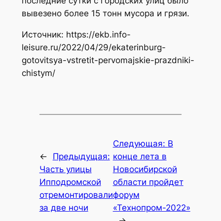
последние сутки с городских улиц было
вывезено более 15 тонн мусора и грязи.
Источник: https://ekb.info-
leisure.ru/2022/04/29/ekaterinburg-
gotovitsya-vstretit-pervomajskie-prazdniki-
chistym/
Следующая:
В
←
Предыдущая:
конце лета в
Часть улицы
Новосибирской
Ипподромской
области пройдет
отремонтировали
форум
за две ночи
«Технопром-2022»
→