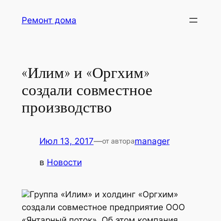
Перейти
Ремонт дома
к
содержимому
«Илим» и «Оргхим»
создали совместное
производство
Июл 13, 2017
—
manager
от автора
в
Новости
Группа «Илим» и холдинг «Оргхим»
создали совместное предприятие ООО
«Янтарный поток». Об этом компания