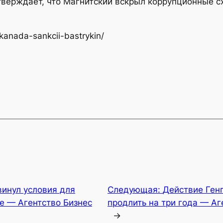
тверждает, что Магнитский вскрыл коррупционные с
kanada-sankcii-bastrykin/
инул условия для
Следующая:
Действие Ген
е — Агентство Бизнес
продлить на три года — Аг
→