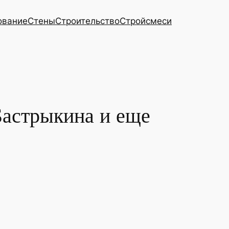
ование
Стены
Строительство
Стройсмеси
Бастрыкина и еще