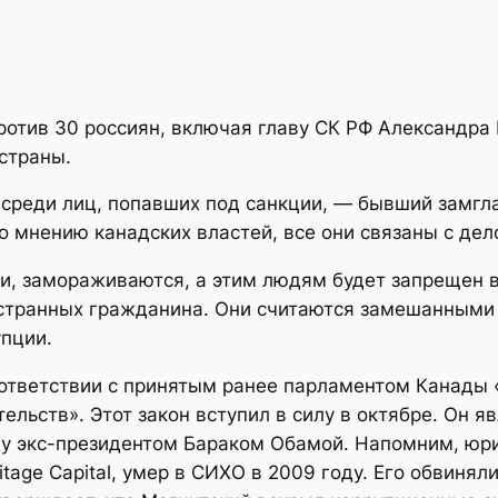
отив 30 россиян, включая главу СК РФ Александра 
страны.
 среди лиц, попавших под санкции, — бывший замг
По мнению канадских властей, все они связаны с дел
ии, замораживаются, а этим людям будет запрещен 
ностранных гражданина. Они считаются замешанными
упции.
соответствии с принятым ранее парламентом Канады
льств». Этот закон вступил в силу в октябре. Он я
ду экс-президентом Бараком Обамой. Напомним, юри
ge Capital, умер в СИХО в 2009 году. Его обвиняли