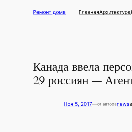
Перейти
Ремонт дома
Главная
Архитектура
к
содержимому
Канада ввела перс
29 россиян — Аген
Ноя 5, 2017
—
news
от автора