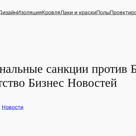
Дизайн
Изоляция
Кровля
Лаки и краски
Полы
Проектир
ональные санкции против 
тство Бизнес Новостей
в
Новости