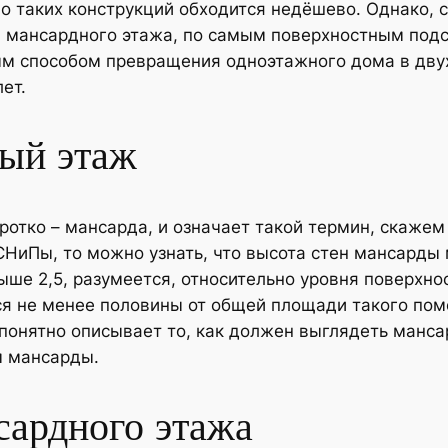
во таких конструкций обходится недёшево. Однако, 
мансардного этажа, по самым поверхностным подсч
м способом превращения одноэтажного дома в двух
ет.
ный этаж
отко – мансарда, и означает такой термин, скажем
СНиПы, то можно узнать, что высота стен мансарды
ыше 2,5, разумеется, относительно уровня поверхно
я не менее половины от общей площади такого пом
понятно описывает то, как должен выглядеть мансар
м мансарды.
ардного этажа