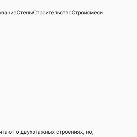
ование
Стены
Строительство
Стройсмеси
тают о двухэтажных строениях, но,