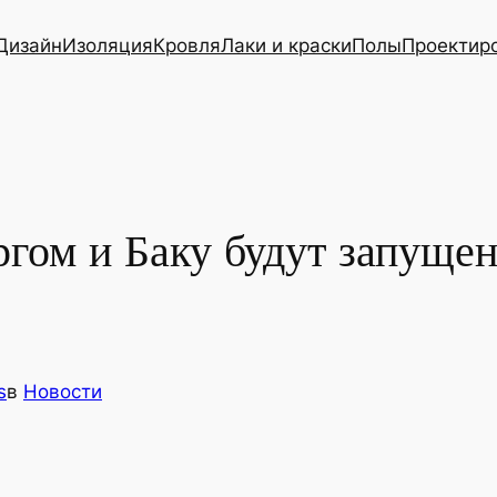
Дизайн
Изоляция
Кровля
Лаки и краски
Полы
Проектир
гом и Баку будут запуще
s
в
Новости