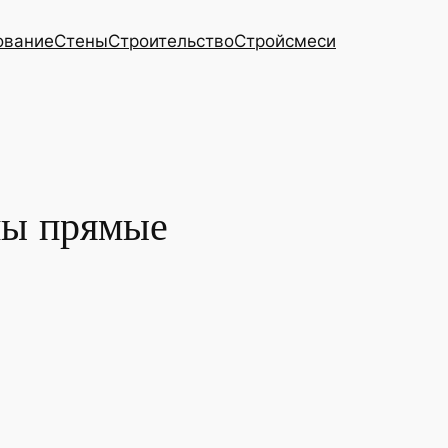
ование
Стены
Строительство
Стройсмеси
ны прямые