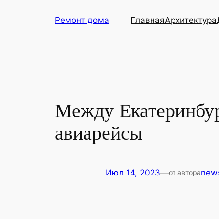
Перейти
Ремонт дома
Главная
Архитектура
к
содержимому
Между Екатеринбур
авиарейсы
Июл 14, 2023
—
new
от автора