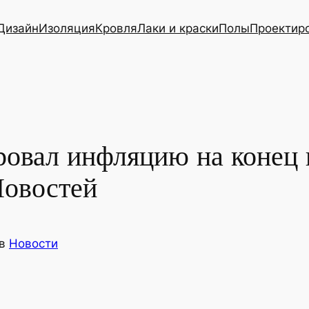
Дизайн
Изоляция
Кровля
Лаки и краски
Полы
Проектир
овал инфляцию на конец 
Новостей
в
Новости