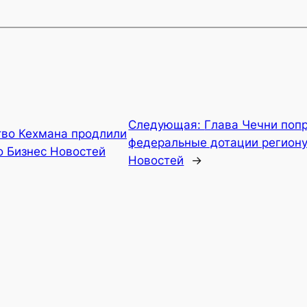
Следующая:
Глава Чечни поп
тво Кехмана продлили
федеральные дотации региону
о Бизнес Новостей
Новостей
→