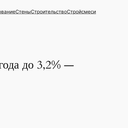
ование
Стены
Строительство
Стройсмеси
года до 3,2% —