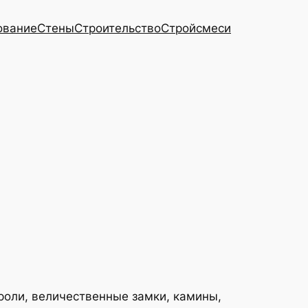
ование
Стены
Строительство
Стройсмеси
роли, величественные замки, камины,