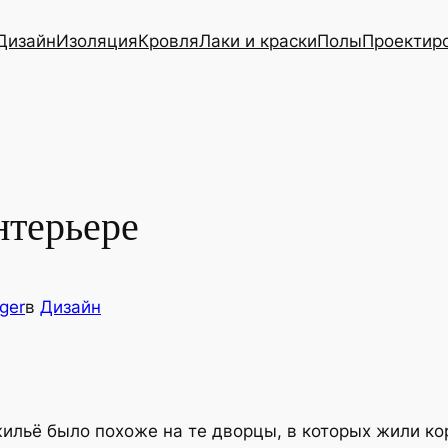
Дизайн
Изоляция
Кровля
Лаки и краски
Полы
Проектир
нтерьере
ger
в
Дизайн
жильё было похоже на те дворцы, в которых жили ко