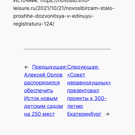
Источник: https://novosib.info-
leisure.ru/2021/10/21/novosibircam-stalo-
proshhe-dozvonitsya-v-edinuyu-
registraturu-124/
←
Предыдущая:
Следующая:
Алексей Орлов
«Совет
распорядился
неравнодушных»
обеспечить
презентовал
Исток новым
проекты к 300-
детским садом
летию
на 250 мест
Екатеринбург
→