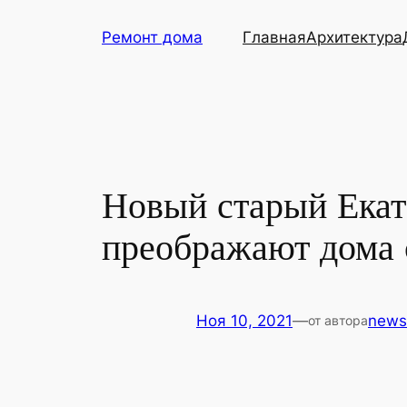
Перейти
Ремонт дома
Главная
Архитектура
к
содержимому
Новый старый Екат
преображают дома 
Ноя 10, 2021
—
news
от автора