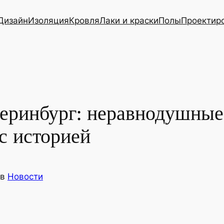
Дизайн
Изоляция
Кровля
Лаки и краски
Полы
Проектир
еринбург: неравнодушные
с историей
в
Новости