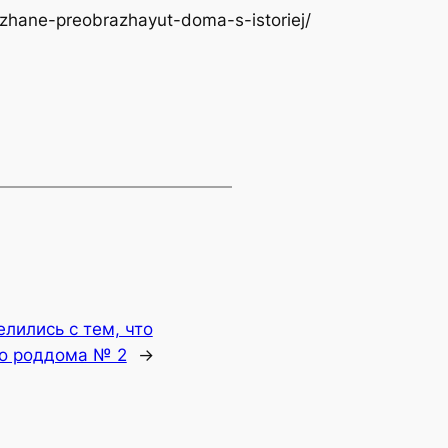
ozhane-preobrazhayut-doma-s-istoriej/
лились с тем, что
го роддома № 2
→