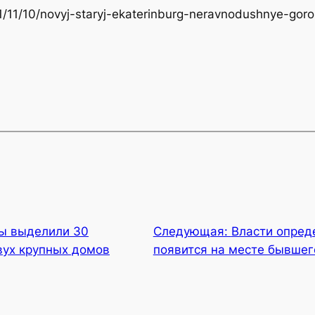
021/11/10/novyj-staryj-ekaterinburg-neravnodushnye-gor
ы выделили 30
Следующая:
Власти опреде
вух крупных домов
появится на месте бывше