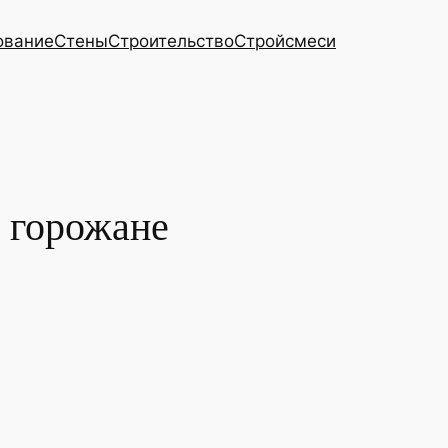
ование
Стены
Строительство
Стройсмеси
 горожане