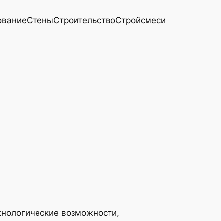
ование
Стены
Строительство
Стройсмеси
хнологические возможности,