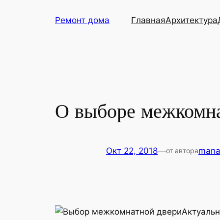
Перейти
Ремонт дома
Главная
Архитектура
к
содержимому
О выборе межкомн
Окт 22, 2018
—
mana
от автора
Актуальн