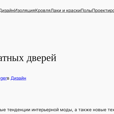
Дизайн
Изоляция
Кровля
Лаки и краски
Полы
Проектир
атных дверей
ger
в
Дизайн
ые тенденции интерьерной моды, а также новые те