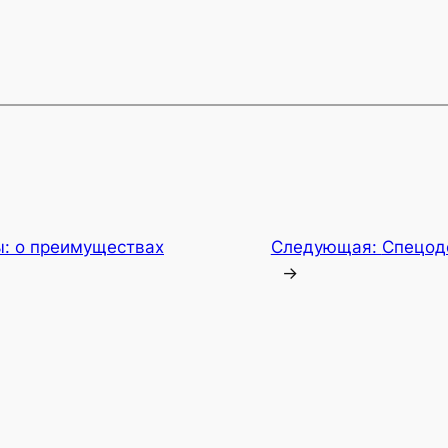
ы: о преимуществах
Следующая:
Спецод
→