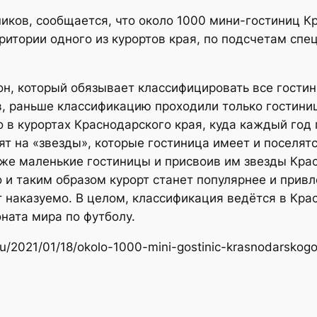
иков, сообщается, что около 1000 мини-гостиниц Кр
рритории одного из курортов края, по подсчетам спе
акон, который обязывает классифицировать все гост
ов, раньше классификацию проходили только гостини
 в курортах Краснодарского края, куда каждый год
т на «звезды», которые гостиница имеет и поселятс
аже маленькие гостиницы и присвоив им звезды Кра
о и таким образом курорт станет популярнее и привл
т наказуемо. В целом, классификация ведётся в Кр
ната мира по футболу.
e.ru/2021/01/18/okolo-1000-mini-gostinic-krasnodarskog