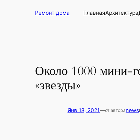
Перейти
Ремонт дома
Главная
Архитектура
к
содержимому
Около 1000 мини-г
«звезды»
Янв 18, 2021
—
news
от автора