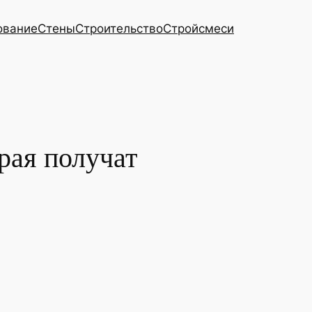
ование
Стены
Строительство
Стройсмеси
рая получат