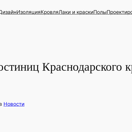
Дизайн
Изоляция
Кровля
Лаки и краски
Полы
Проектир
остиниц Краснодарского к
в
Новости