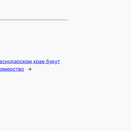
аснодарском крае будут
ермерство
→