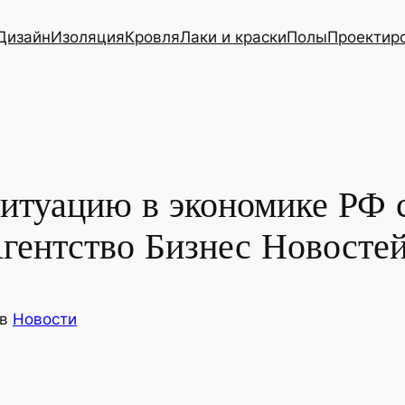
Дизайн
Изоляция
Кровля
Лаки и краски
Полы
Проектир
итуацию в экономике РФ 
ентство Бизнес Новосте
в
Новости