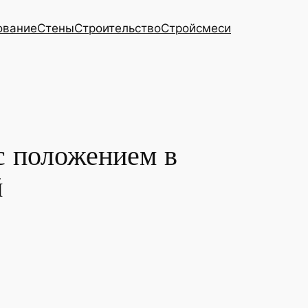
ование
Стены
Строительство
Стройсмеси
с положением в
й