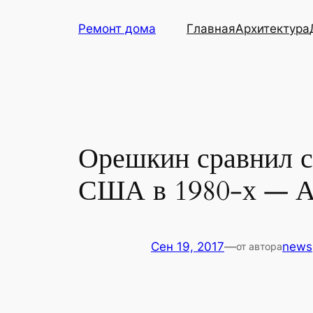
Перейти
Ремонт дома
Главная
Архитектура
к
содержимому
Орешкин сравнил с
США в 1980-х — Аг
Сен 19, 2017
—
news
от автора