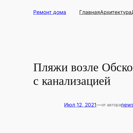
Перейти
Ремонт дома
Главная
Архитектура
к
содержимому
Пляжи возле Обско
с канализацией
Июл 12, 2021
—
new
от автора