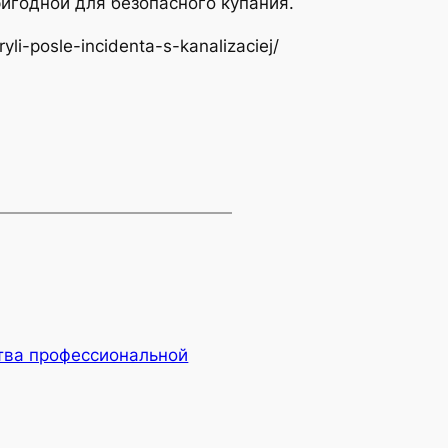
игодной для безопасного купания.
yli-posle-incidenta-s-kanalizaciej/
ва профессиональной
→