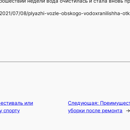
рошествии недели вода очистилась и стала вновь пр
/2021/07/08/plyazhi-vozle-obskogo-vodoxranilishha-otkr
фестиваль или
Следующая:
Преимущест
у спорту
уборки после ремонта