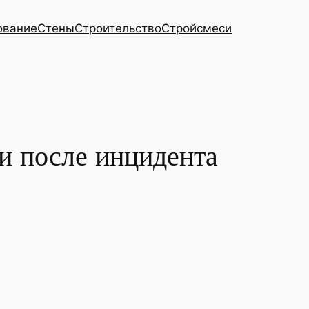
ование
Стены
Строительство
Стройсмеси
и после инцидента