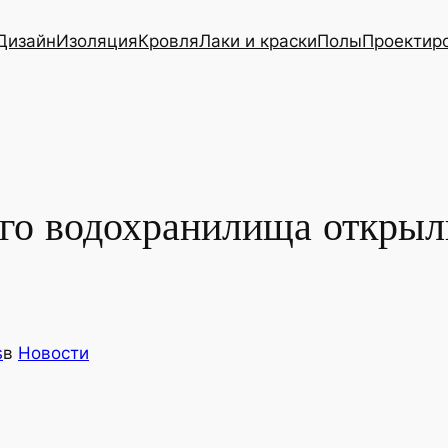
Дизайн
Изоляция
Кровля
Лаки и краски
Полы
Проектир
го водохранилища открыл
s
в
Новости