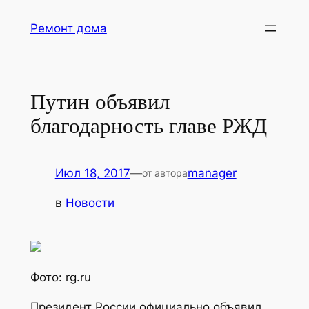
Перейти
Ремонт дома
к
содержимому
Путин объявил
благодарность главе РЖД
Июл 18, 2017
—
manager
от автора
в
Новости
Фото: rg.ru
Президент России официально объявил