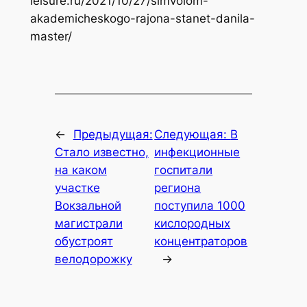
leisure.ru/2021/10/27/simvolom-
akademicheskogo-rajona-stanet-danila-
master/
←
Предыдущая:
Следующая:
В
Стало известно,
инфекционные
на каком
госпитали
участке
региона
Вокзальной
поступила 1000
магистрали
кислородных
обустроят
концентраторов
велодорожку
→