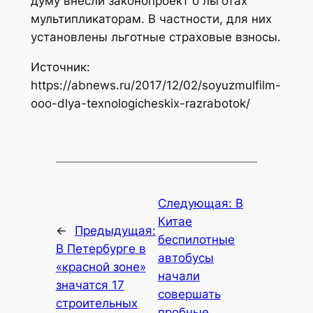
думу внесли законопроект о льготах
мультипликаторам. В частности, для них
установлены льготные страховые взносы.
Источник:
https://abnews.ru/2017/12/02/soyuzmulfilm-
ooo-dlya-texnologicheskix-razrabotok/
Следующая:
В
Китае
←
Предыдущая:
беспилотные
В Петербурге в
автобусы
«красной зоне»
начали
значатся 17
совершать
строительных
пробные