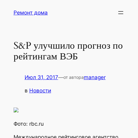
Перейти
Ремонт дома
к
содержимому
S&P улучшило прогноз по
рейтингам ВЭБ
Июл 31, 2017
—
manager
от автора
в
Новости
Фото: rbc.ru
Международное рейтинговое агентство