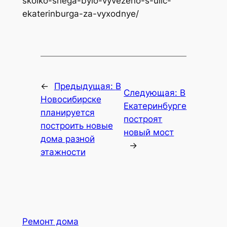
skolko-snega-bylo-vyvezeno-s-ulic-
ekaterinburga-za-vyxodnye/
←
Предыдущая:
В
Следующая:
В
Новосибирске
Екатеринбурге
планируется
построят
построить новые
новый мост
дома разной
→
этажности
Ремонт дома