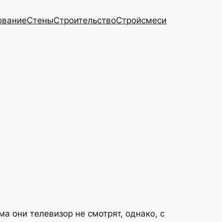
ование
Стены
Строительство
Стройсмеси
 они телевизор не смотрят, однако, с