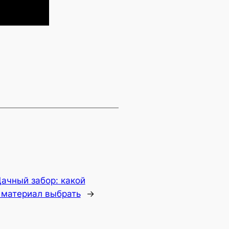
ачный забор: какой
 материал выбрать
→