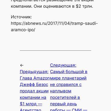
компании. Они оцениваются в $2 трлн.
Источник:
https://abnews.ru/2017/11/04/tramp-saudi-
aramco-ipo/
←
Следующая:
Предыдущая:
Самый большой в
Глава Amazon
мире планетарий
Джефф Безос
не справился с
продал акции
наплывом
компании на
посетителей в
$1 млрд —
первый день
Агентство
работы — СМИ —