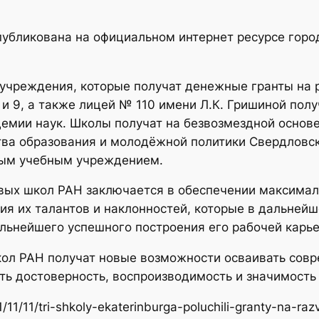
бликована на официальном интернет ресурсе город
 учреждения, которые получат денежные гранты на 
и 9, а также лицей № 110 имени Л.К. Гришиной пол
демии наук. Школы получат на безвозмездной основ
тва образования и молодёжной политики Свердловс
дым учебным учреждением.
овых школ РАН заключается в обеспечении максима
ия их талантов и наклонностей, которые в дальнейш
альнейшего успешного построения его рабочей карь
кол РАН получат новые возможности осваивать со
ть достоверность, воспроизводимость и значимость
/11/11/tri-shkoly-ekaterinburga-poluchili-granty-na-razv