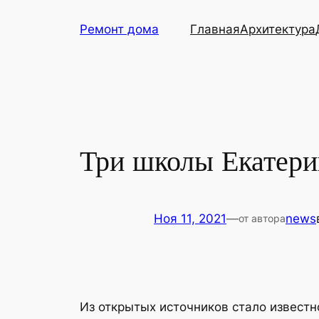
Перейти
Ремонт дома
Главная
Архитектура
к
содержимому
Три школы Екатери
Ноя 11, 2021
—
news
от автора
Из открытых источников стало известн