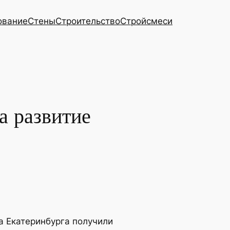
ование
Стены
Строительство
Стройсмеси
а развитие
а Екатеринбурга получили