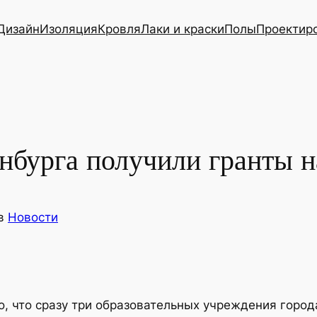
Дизайн
Изоляция
Кровля
Лаки и краски
Полы
Проектир
нбурга получили гранты н
в
Новости
о, что сразу три образовательных учреждения город