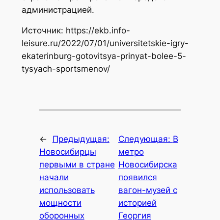
администрацией.
Источник: https://ekb.info-
leisure.ru/2022/07/01/universitetskie-igry-
ekaterinburg-gotovitsya-prinyat-bolee-5-
tysyach-sportsmenov/
←
Предыдущая:
Следующая:
В
Новосибирцы
метро
первыми в стране
Новосибирска
начали
появился
использовать
вагон-музей с
мощности
историей
оборонных
Георгия