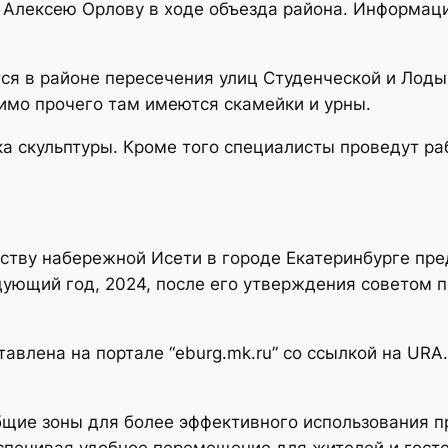
а Алексею Орлову в ходе объезда района. Информац
тся в районе пересечения улиц Студенческой и Лод
имо прочего там имеются скамейки и урны.
ка скульптуры. Кроме того специалисты проведут ра
йству набережной Исети в городе Екатеринбурге пр
дующий год, 2024, после его утверждения советом 
авлена на портале “eburg.mk.ru” со ссылкой на URA
щие зоны для более эффективного использования пр
печивая удобное перемещение для жителей и госте