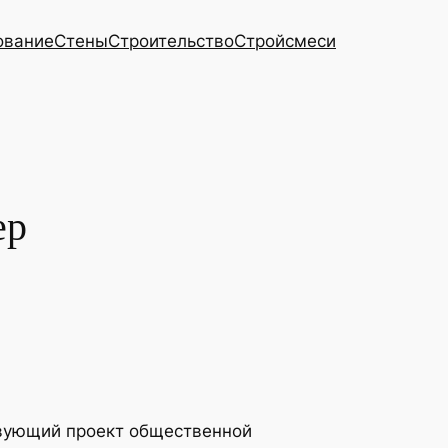
ование
Стены
Строительство
Стройсмеси
ер
твующий проект общественной