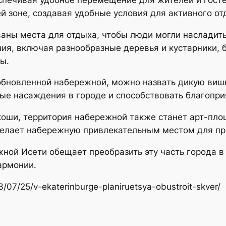
 зоне, создавая удобные условия для активного от
аны места для отдыха, чтобы люди могли насладит
я, включая разнообразные деревья и кустарники, 
ы.
 обновленной набережной, можно назвать дикую виш
ные насаждения в городе и способствовать благопри
коши, территория набережной также станет арт-пло
сделает набережную привлекательным местом для пр
ой Исети обещает преобразить эту часть города в 
гармонии.
23/07/25/v-ekaterinburge-planiruetsya-obustroit-skver/