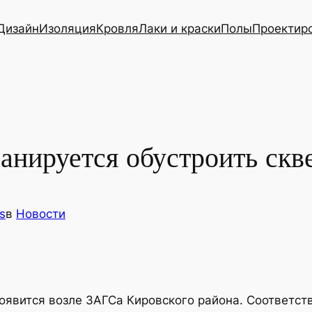
Дизайн
Изоляция
Кровля
Лаки и краски
Полы
Проектир
анируется обустроить скв
s
в
Новости
оявится возле ЗАГСа Кировского района. Соответс