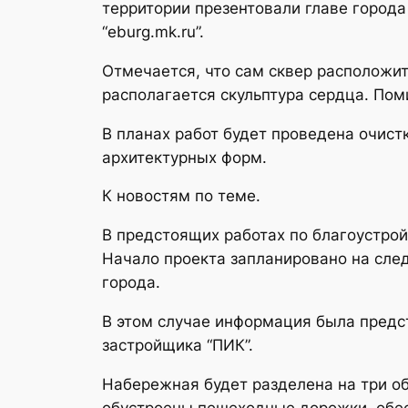
территории презентовали главе город
“eburg.mk.ru”.
Отмечается, что сам сквер расположи
располагается скульптура сердца. Пом
В планах работ будет проведена очист
архитектурных форм.
К новостям по теме.
В предстоящих работах по благоустро
Начало проекта запланировано на сле
города.
В этом случае информация была предст
застройщика “ПИК”.
Набережная будет разделена на три об
обустроены пешеходные дорожки, обес