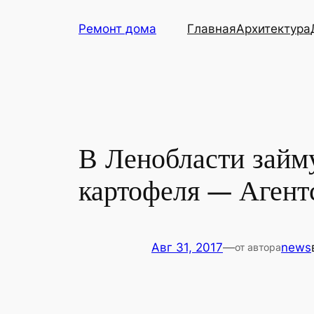
Перейти
Ремонт дома
Главная
Архитектура
к
содержимому
В Ленобласти займу
картофеля — Агент
Авг 31, 2017
—
news
от автора