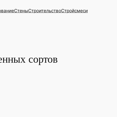
ование
Стены
Строительство
Стройсмеси
енных сортов