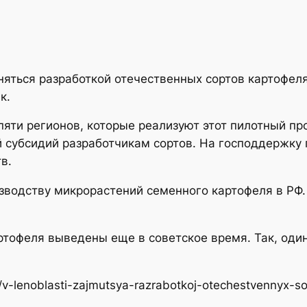
няться разработкой отечественных сортов картофел
к.
 пяти регионов, которые реализуют этот пилотный пр
 субсидий разработчикам сортов. На господдержку
в.
зводству микрорастений семенного картофеля в РФ.
ртофеля выведены еще в советское время. Так, оди
v-lenoblasti-zajmutsya-razrabotkoj-otechestvennyx-so