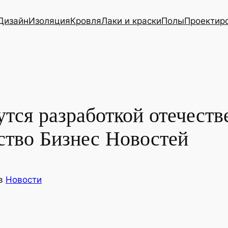
Дизайн
Изоляция
Кровля
Лаки и краски
Полы
Проектир
тся разработкой отечеств
ство Бизнес Новостей
в
Новости