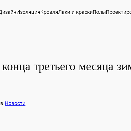
Дизайн
Изоляция
Кровля
Лаки и краски
Полы
Проектир
 конца третьего месяца з
s
в
Новости