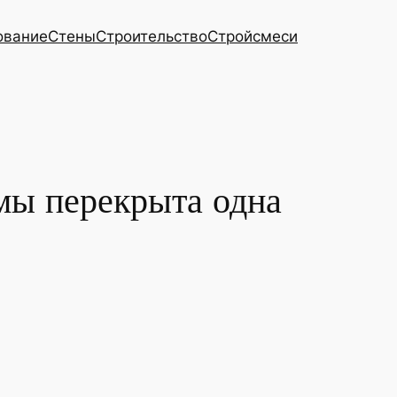
ование
Стены
Строительство
Стройсмеси
имы перекрыта одна