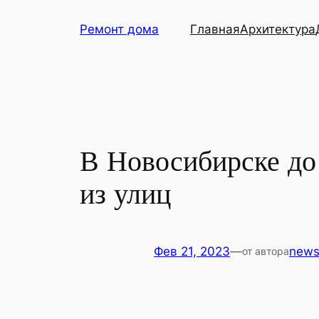
Перейти
Ремонт дома
Главная
Архитектура
к
содержимому
В Новосибирске до
из улиц
Фев 21, 2023
—
new
от автора