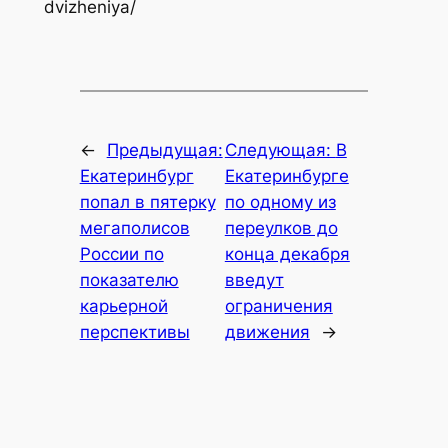
dvizheniya/
←
Предыдущая:
Следующая:
В
Екатеринбург
Екатеринбурге
попал в пятерку
по одному из
мегаполисов
переулков до
России по
конца декабря
показателю
введут
карьерной
ограничения
перспективы
движения
→