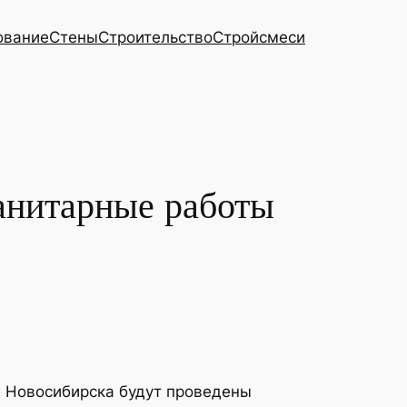
ование
Стены
Строительство
Стройсмеси
санитарные работы
ов Новосибирска будут проведены