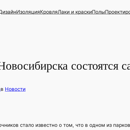
Дизайн
Изоляция
Кровля
Лаки и краски
Полы
Проектир
 Новосибирска состоятся 
s
в
Новости
чников стало известно о том, что в одном из парк