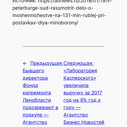
Источник: https://abnews.ru/2018/01/19/v-
peterburge-sud-rassmotrit-delo-o-
moshennichestve-na-131-mln-rublej-pri-
postavkax-dlya-minoborony/
←
Предыдущая:
Следующая:
Бывшего
«Лаборатория
директора
Касперского»
Фонда
увеличила
капремонта
выручку за 2017
Ленобласти
год на 8% год к
подозревают в
году —
подкупе —
Агентство
Агентство
Бизнес Новостей