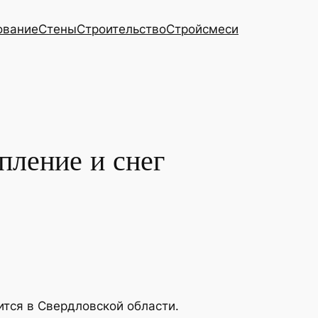
ование
Стены
Строительство
Стройсмеси
пление и снег
ится в Свердловской области.