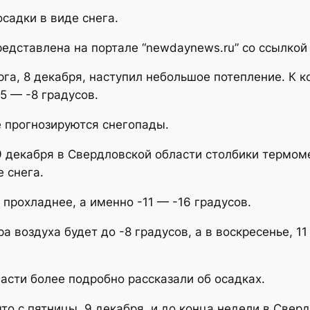
садки в виде снега.
дставлена на портале “newdaynews.ru” со ссылкой 
рга, 8 декабря, наступил небольшое потепление. К 
5 — -8 градусов.
е прогнозируются снегопады.
 9 декабря в Свердловской области столбики термом
 снега.
прохладнее, а именно -11 — -16 градусов.
ра воздуха будет до -8 градусов, а в воскресенье, 1
асти более подробно рассказали об осадках.
что с пятницы, 9 декабря, и до конца недели в Све