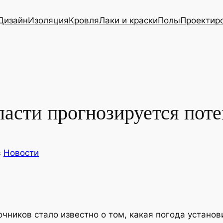
Дизайн
Изоляция
Кровля
Лаки и краски
Полы
Проектир
асти прогнозируется поте
в
Новости
чников стало известно о том, какая погода установ