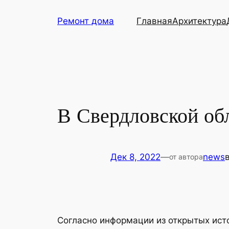
Перейти
Ремонт дома
Главная
Архитектура
к
содержимому
В Свердловской обл
Дек 8, 2022
—
news
от автора
Согласно информации из открытых исто