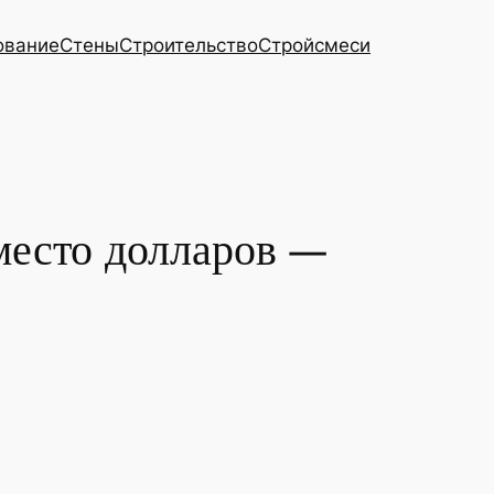
ование
Стены
Строительство
Стройсмеси
место долларов —