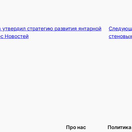
 утвердил стратегию развития янтарной
Следующ
ес Новостей
стеновы
Про нас
Политика