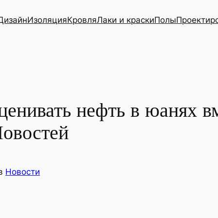
Дизайн
Изоляция
Кровля
Лаки и краски
Полы
Проектир
ценивать нефть в юанях в
Новостей
в
Новости