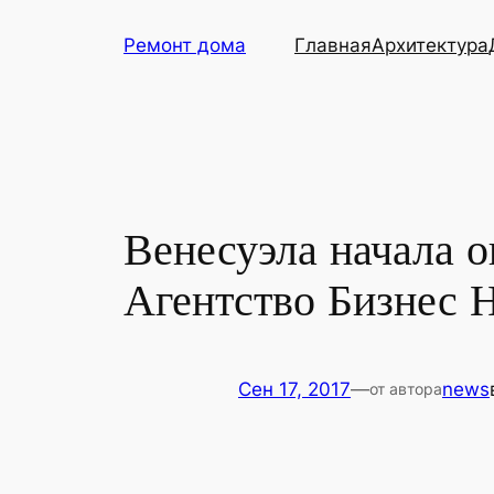
Перейти
Ремонт дома
Главная
Архитектура
к
содержимому
Венесуэла начала о
Агентство Бизнес 
Сен 17, 2017
—
news
от автора