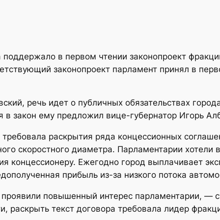
 поддержало в первом чтении законопроект фракци
тствующий законопроект парламент принял в первом
ский, речь идет о публичных обязательствах города
я в закон ему предложил вице-губернатор Игорь Ал
требовала раскрытия ряда концессионных соглашени
ного скоростного диаметра. Парламентарии хотели 
ция концессионеру. Ежегодно город выплачивает эк
дополученная прибыль из-за низкого потока автомо
м проявили повышенный интерес парламентарии, — с
и, раскрыть текст договора требовала лидер фракц