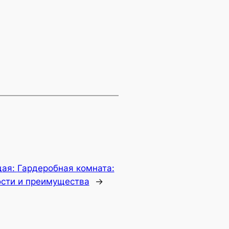
щая:
Гардеробная комната:
ости и преимущества
→