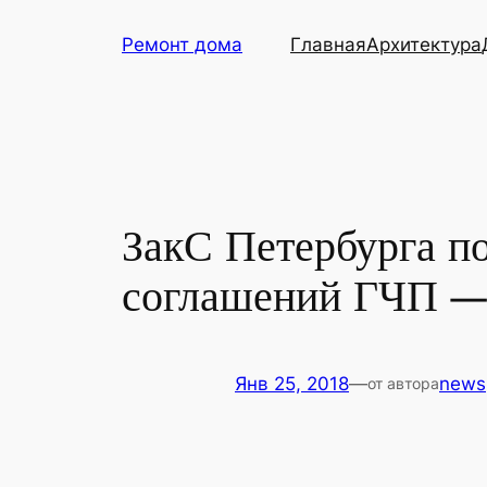
Перейти
Ремонт дома
Главная
Архитектура
к
содержимому
ЗакС Петербурга п
соглашений ГЧП — 
Янв 25, 2018
—
news
от автора