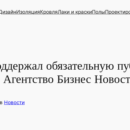
Дизайн
Изоляция
Кровля
Лаки и краски
Полы
Проектир
оддержал обязательную п
Агентство Бизнес Новос
в
Новости