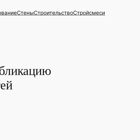
ование
Стены
Строительство
Стройсмеси
убликацию
тей