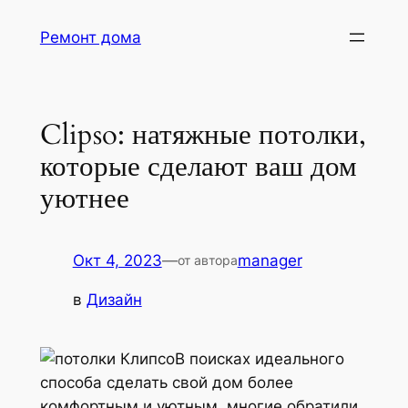
Перейти
Ремонт дома
к
содержимому
Clipso: натяжные потолки,
которые сделают ваш дом
уютнее
Окт 4, 2023
—
manager
от автора
в
Дизайн
В поисках идеального
способа сделать свой дом более
комфортным и уютным, многие обратили