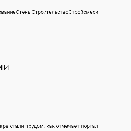
ование
Стены
Строительство
Стройсмеси
ми
аре стали прудом, как отмечает портал