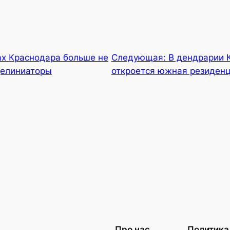
ах Краснодара больше не
Следующая:
В дендрарии 
делиниаторы
откроется южная резиден
Про нас
Политика