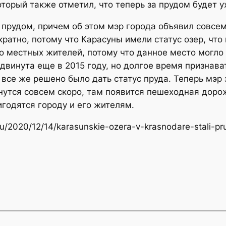
оторый также отметил, что теперь за прудом будет 
 прудом, причем об этом мэр города объявил совсем
ратно, потому что Карасуны имели статус озер, что
ло местных жителей, потому что данное место могло
винута еще в 2015 году, но долгое время признават
х все же решено было дать статус пруда. Теперь мэр
нутся совсем скоро, там появится пешеходная доро
игодятся городу и его жителям.
.ru/2020/12/14/karasunskie-ozera-v-krasnodare-stali-pr