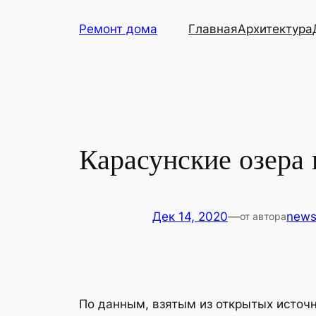
Перейти
Ремонт дома
Главная
Архитектура
к
содержимому
Карасунские озера 
Дек 14, 2020
—
new
от автора
По данным, взятым из открытых источн