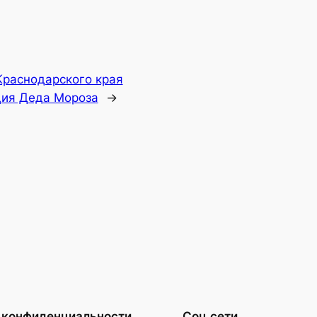
Краснодарского края
ция Деда Мороза
→
 конфиденциальности
Соц.сети