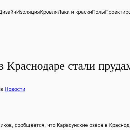
Дизайн
Изоляция
Кровля
Лаки и краски
Полы
Проектир
в Краснодаре стали пруда
s
в
Новости
иков, сообщается, что Карасунские озера в Краснод