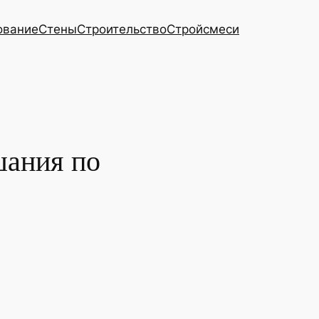
ование
Стены
Строительство
Стройсмеси
шания по