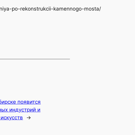
haniya-po-rekonstrukcii-kamennogo-mosta/
бирске появится
ных индустрий и
искусств
→