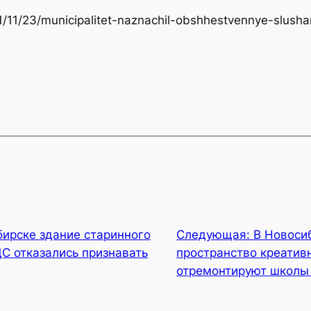
021/11/23/municipalitet-naznachil-obshhestvennye-slus
бирске здание старинного
Следующая:
В Новоси
С отказались признавать
пространство креатив
отремонтируют школы 