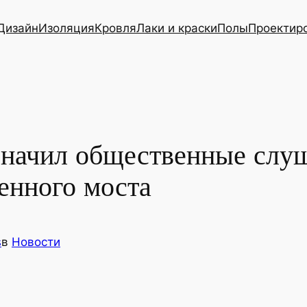
Дизайн
Изоляция
Кровля
Лаки и краски
Полы
Проектир
начил общественные слу
енного моста
s
в
Новости