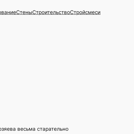
ование
Стены
Строительство
Стройсмеси
хозяева весьма старательно