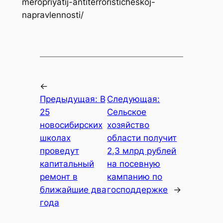
meropriyatij-antiterroristicheskoj-
napravlennosti/
←
Предыдущая:
В
Следующая:
25
Сельское
новосибирских
хозяйство
школах
области получит
проведут
2,3 млрд рублей
капитальный
на посевную
ремонт в
кампанию по
ближайшие два
господдержке
→
года