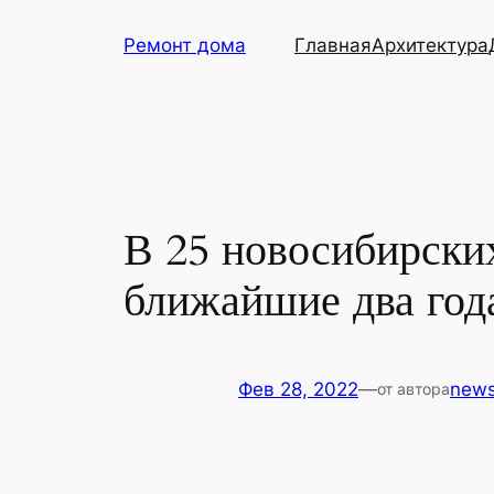
Перейти
Ремонт дома
Главная
Архитектура
к
содержимому
В 25 новосибирски
ближайшие два год
Фев 28, 2022
—
new
от автора