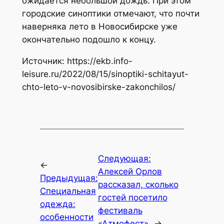
ожидается небольшой дождь. При этом
городские синоптики отмечают, что почти
наверняка лето в Новосибирске уже
окончательно подошло к концу.
Источник: https://ekb.info-
leisure.ru/2022/08/15/sinoptiki-schitayut-
chto-leto-v-novosibirske-zakonchilos/
Следующая:
←
Алексей Орлов
Предыдущая:
рассказал, сколько
Специальная
гостей посетило
одежда:
фестиваль
особенности
«Атмофест»
→