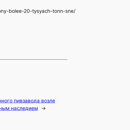
gony-bolee-20-tysyach-tonn-sne/
нного пивзавода возле
рным наследием
→