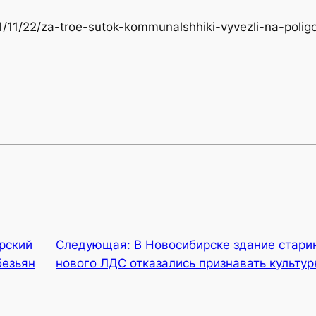
021/11/22/za-troe-sutok-kommunalshhiki-vyvezli-na-poli
рский
Следующая:
В Новосибирске здание стари
безьян
нового ЛДС отказались признавать культу