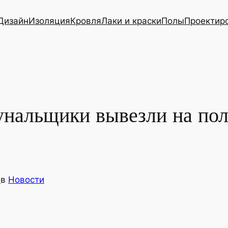
Дизайн
Изоляция
Кровля
Лаки и краски
Полы
Проектир
мунальщики вывезли на по
s
в
Новости