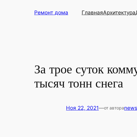
Перейти
Ремонт дома
Главная
Архитектура
к
содержимому
За трое суток ком
тысяч тонн снега
Ноя 22, 2021
—
new
от автора