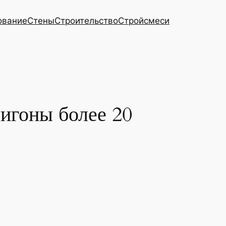
ование
Стены
Строительство
Стройсмеси
лигоны более 20